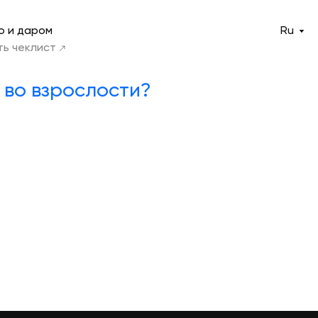
о и даром
Ru
ть чеклист
 во взрослости?