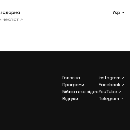
і задарма
Укр
 чекліст
Головна
Instagram
Програми
Facebook
Бібліотека відео
YouTube
Відгуки
Telegram