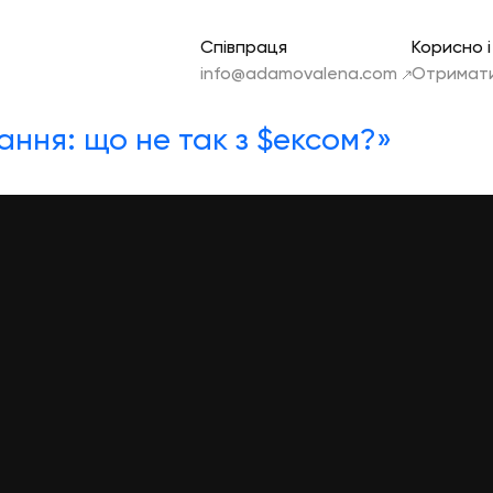
Співпраця
Корисно 
info@adamovalena.com
Отримати
ння: що не так з $ексом?»